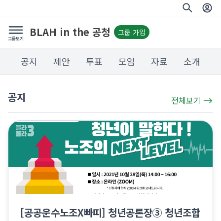
BLAH in the 공청
그룹 가입
공지
제안
투표
모임
자료
소개
공지
전체보기
[공공운수노조X빠띠] 청년공론장③ 청년조합