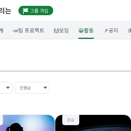
우리는
그룹 가입
개
📣팀 프로젝트
🙌모임
😀활동
📌공지
종료