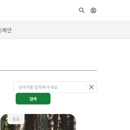
🦋제안
검색
종료