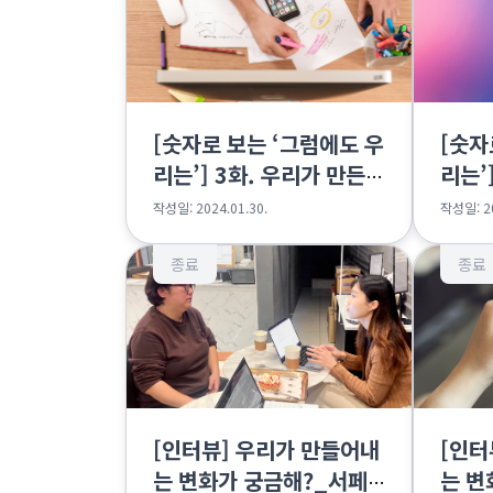
[숫자로 보는 ‘그럼에도 우
[숫자
리는’] 3화. 우리가 만든
리는’
콘텐츠
생각
작성일: 2024.01.30.
작성일: 20
종료
종료
[인터뷰] 우리가 만들어내
[인터
는 변화가 궁금해?_서페
는 변