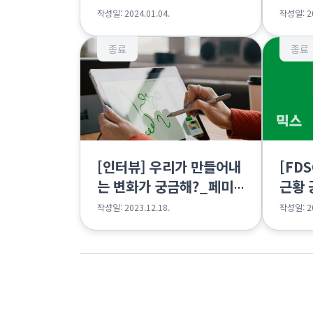
대연 편
피스클
작성일: 2024.01.04.
작성일: 20
종료
종료
[인터뷰] 우리가 만들어내
[FD
는 변화가 궁금해?_페미
근황 
니스트 디자이너 소셜클럽
작성일: 2023.12.18.
작성일: 20
(FDSC) 편