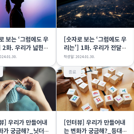
로 보는 ‘그럼에도 우
[숫자로 보는 ‘그럼에도 우
] 2화. 우리가 넓힌
리는’] 1화. 우리가 전달한
지지와 연대
24.01.30.
작성일: 2024.01.30.
종료
뷰] 우리가 만들어내
[인터뷰] 우리가 만들어내
화가 궁금해?_닛더
는 변화가 궁금해?_등대