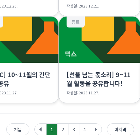
럽 편
편
23.12.26.
작성일: 2023.12.21.
종료
SC] 10~11월의 간단
[선을 넘는 몫소리] 9~11
공유
월 활동을 공유합니다!
23.11.27.
작성일: 2023.11.27.
처음
1
2
3
4
마지막