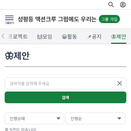
성평등 액션크루 그럼에도 우리는
그룹 가입
📣팀 프로젝트
🙌모임
😀활동
📌공지
🦋제안
🦋제안
검색
총 9건이 있습니다.