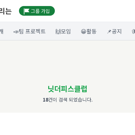
우리는
그룹 가입
개
📣팀 프로젝트
🙌모임
😀활동
📌공지
닛더피스클럽
18
건이 검색 되었습니다.