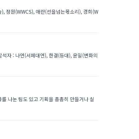
의숲), 정원(WWCS), 애란(선을넘는몫소리), 경희(W
tv참석자 : 나연(서페대연), 한결(등대), 윤일(변화의
화를 나눈 팀도 있고 기획을 촘촘히 만들거나 실