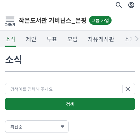
작은도서관 거버넌스_은평
그룹 가입
소식
제안
투표
모임
자유게시판
소개
소식
검색