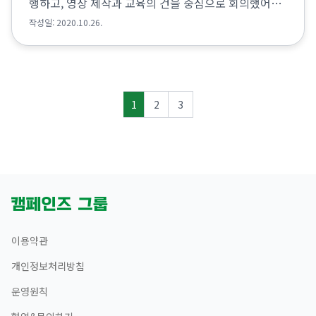
행하고, 영상 제작과 교육의 건을 중심으로 회의했어요.
그리고 그 외 진행중인 실험장 내용들을 점검하는 시간
작성일: 2020.10.26.
을 가졌습니다. 작은도서관 정보보드 간...
1
2
3
이용약관
개인정보처리방침
운영원칙