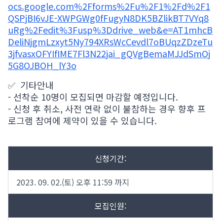
ocs.google.com%2Fforms%2Fu%2F1%2Fd%2F1
QSPjBI6vJE-XWPGWg0fFugyN8DK5BZlikBT7VYq8
uRg%2Fedit%3Fusp%3Ddrive_web&e=AT1mhcB
DeliNjgmLzxyt5Ny794XRsWcCevdl7oBUqzZDzeTu
3jfvasxOFYIfIME7Fl3N22jai_gQVgBemaMJJdSmOj
5G8OJBOH_lY3o
✅ 기타안내
- 선착순 10명이 모집되면 마감할 예정입니다.
- 신청 후 취소, 사전 연락 없이 불참하는 경우 향후 프
로그램 참여에 제약이 있을 수 있습니다.
신청기간:
2023. 09. 02.(토) 오후 11:59 까지
모집인원: