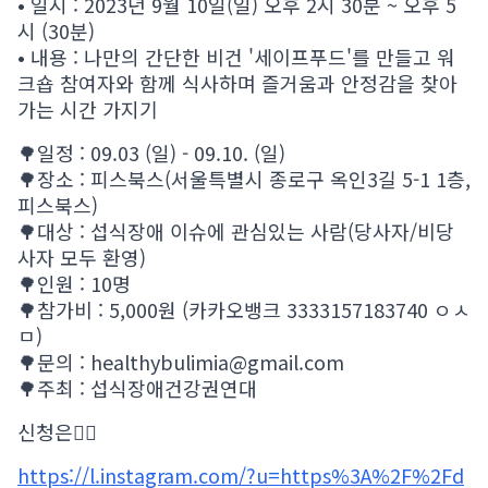
• 일시 : 2023년 9월 10일(일) 오후 2시 30분 ~ 오후 5
시 (30분)
• 내용 : 나만의 간단한 비건 '세이프푸드'를 만들고 워
크숍 참여자와 함께 식사하며 즐거움과 안정감을 찾아
가는 시간 가지기
🌳일정 : 09.03 (일) - 09.10. (일)
🌳장소 : 피스북스(서울특별시 종로구 옥인3길 5-1 1층,
피스북스)
🌳대상 : 섭식장애 이슈에 관심있는 사람(당사자/비당
사자 모두 환영)
🌳인원 : 10명
🌳참가비 : 5,000원 (카카오뱅크 3333157183740 ㅇㅅ
ㅁ)
🌳문의 : healthybulimia@gmail.com
🌳주최 : 섭식장애건강권연대
신청은👇🏻
https://l.instagram.com/?u=https%3A%2F%2Fd