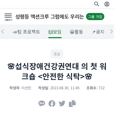
성평등 액션크루 그럼에도 우리는
그룹 가입
소개
📣팀 프로젝트
🙌모임
😀활동
📌공지
종료
🌸섭식장애건강권연대 의 첫 워
크숍 <안전한 식탁>🌸
작성자
:
이선민
작성일
:
2023.08.30. 11:45
조회수
:
732