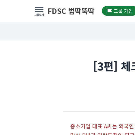
FDSC 법딱뚝딱
그룹 가입
[3편] 
중소기업 대표 A씨는 외국인