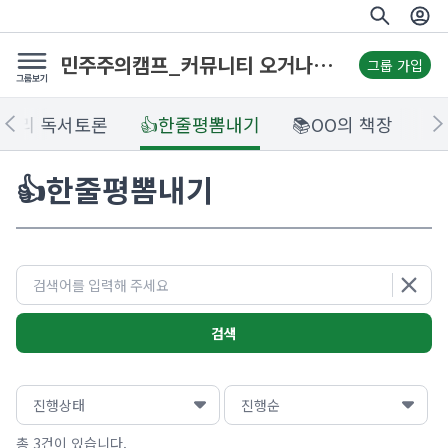
민주주의캠프_커뮤니티 오거나이징 실습공간
그룹 가입
리끼리 독서토론
👍한줄평뽐내기
📚OO의 책장

👍한줄평뽐내기
검색
총 3건이 있습니다.