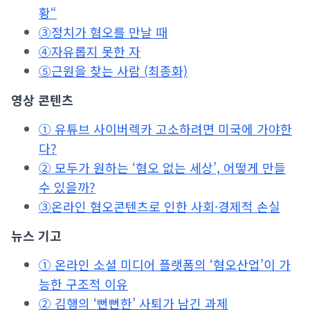
황
“
③정치가 혐오를 만날 때
④자유롭지 못한 자
⑤근원을 찾는 사람 (최종화)
영상 콘텐츠
① 유튜브 사이버렉카 고소하려면 미국에 가야한
다?
② 모두가 원하는 ‘혐오 없는 세상’, 어떻게 만들
수 있을까?
③온라인 혐오콘텐츠로 인한 사회·경제적 손실
뉴스 기고
① 온라인 소셜 미디어 플랫폼의 ‘혐오산업’이 가
능한 구조적 이유
② 김행의 ‘뻔뻔한’ 사퇴가 남긴 과제