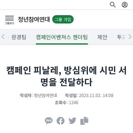
청년참여연대
그룹 가입
져스 환경팀
캠페인어벤져스 젠더팀
제안
투표
캠페인 피날레, 방심위에 시민 서
명을 전달하다
작성자
:
청년참여연대
작성일
:
2023.11.02. 14:08
조회수
:
1246