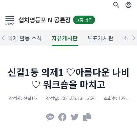
협치영등포 N 공론장
그룹 가입
의제 활동 소식
자유게시판
투표게시판
소개
신길1동 의제1 ♡아름다운 나비
♡ 워크숍을 마치고
작성자
:
신길1-3
작성일
:
2021.05.13. 13:26
조회수
:
1291