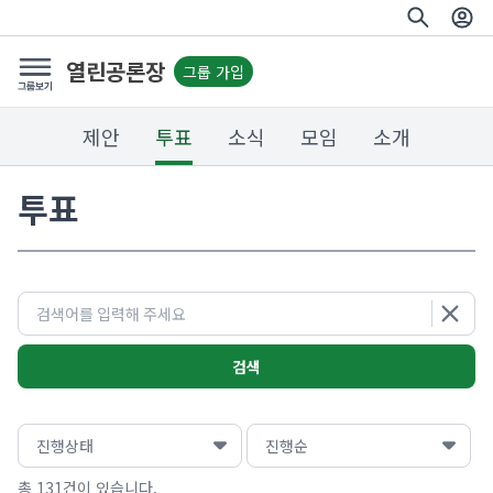
열린공론장
그룹 가입
제안
투표
소식
모임
소개
투표
검색
총 131건이 있습니다.