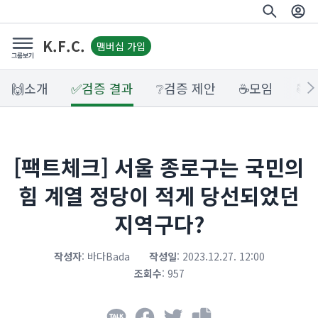
K.F.C.
맴버십 가입
🙌소개
✅검증 결과
❔검증 제안
☕모임
📚
[팩트체크] 서울 종로구는 국민의
힘 계열 정당이 적게 당선되었던
지역구다?
작성자
:
바다Bada
작성일
:
2023.12.27. 12:00
조회수
:
957