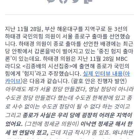
지난 11월 28일, 부산 해운대구를 지역구로 둔 3선의
하태경 국민의힘 의원이 서울 종로구 출마를 선언했습
니다. 하태경 의원이 종로 출마를 선언한 배경에는 최근
당 안팎에서 갑론을박이 벌어지고 있는 ‘중진 험지 출마
론’이 있는데요. 하태경 의원은 지난 11월 28일 MBC
라디오 <김종배의 시선집중>에 출연해 종로가 국민의
힘에게 ‘험지’라고 주장했습니다.
실제 인터뷰 내용
(
아
카이브
)은 다음과 같습니다. (괄호 안은 진행자 발언)
아무래도 제가 서울 정당 만들겠다, 영남 정당이 아니라
수도권 정당 만들겠다 했는데 수도권 한복판에 있고 종
로 사수 없이는 수도권 정당이 될 수 없다 하는 것이고
그리고
종로가 사실은 우리 당에 굉장히 어려운 지역이
었어요.
(그전에 정세균 의원이)
이낙연 정세균 해서 한
세 번 연달아 졌고,
근데 지금 착시가 좀 있죠. 왜냐하면