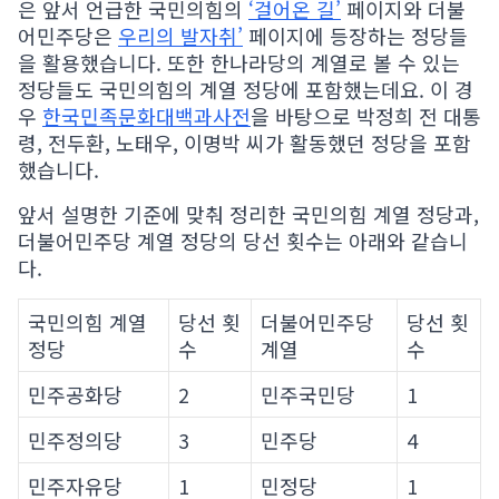
은 앞서 언급한 국민의힘의
‘걸어온 길’
페이지와 더불
어민주당은
우리의 발자취’
페이지에 등장하는 정당들
을 활용했습니다. 또한 한나라당의 계열로 볼 수 있는
정당들도 국민의힘의 계열 정당에 포함했는데요. 이 경
우
한국민족문화대백과사전
을 바탕으로 박정희 전 대통
령, 전두환, 노태우, 이명박 씨가 활동했던 정당을 포함
했습니다.
앞서 설명한 기준에 맞춰 정리한 국민의힘 계열 정당과,
더불어민주당 계열 정당의 당선 횟수는 아래와 같습니
다.
국민의힘 계열
당선 횟
더불어민주당
당선 횟
정당
수
계열
수
민주공화당
2
민주국민당
1
민주정의당
3
민주당
4
민주자유당
1
민정당
1