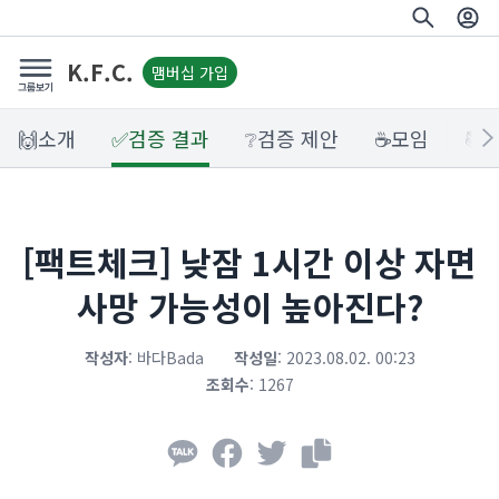
K.F.C.
맴버십 가입
🙌소개
✅검증 결과
❔검증 제안
☕모임
📚
[팩트체크] 낮잠 1시간 이상 자면
사망 가능성이 높아진다?
작성자
:
바다Bada
작성일
:
2023.08.02. 00:23
조회수
:
1267