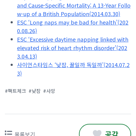
and Cause-Specific Mortality: A 13-Year Follo
w-up of a British Population(2014.03.30)
ESC ‘Long naps may be bad for health’(202
0.08.26)
ESC ‘Excessive daytime napping linked with
elevated risk of heart rhythm disorder’(202
3.04.13)
사이언스타임스 ‘낮잠, 꿀일까 독일까’(2014.07.2
3)
#팩트체크
#낮잠
#사망
공감
목록보기