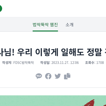
법딱뚝딱 웹진
소개
사님! 우리 이렇게 일해도 정말
작성자
:
FDSC법딱뚝딱
작성일
:
2023.11.27. 12:06
조회수
:
1708