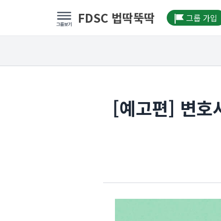
FDSC 법딱뚝딱
그룹 가입
[예고편] 변호