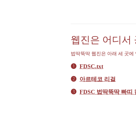
웹진은 어디서
법딱뚝딱 웹진은 아래 세 곳에
➊
FDSC.txt
➋
아르테코 리걸
➌
FDSC 법딱뚝딱 빠띠